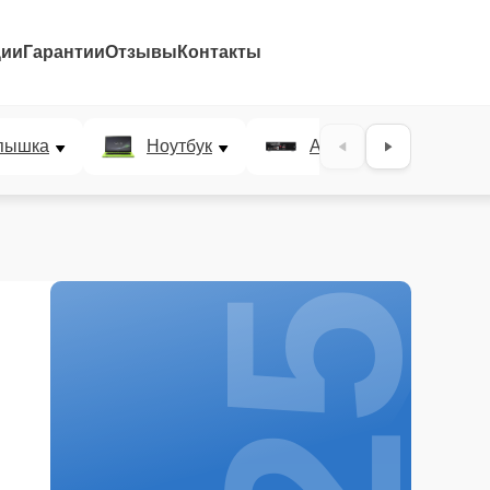
ции
Гарантии
Отзывы
Контакты
25%
пышка
Ноутбук
AV-ресивер