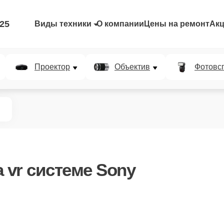
-25
Виды техники
О компании
Цены на ремонт
Ак
Проектор
Объектив
Фотовс
 vr системе Sony