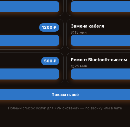
Замена кабеля
1200 ₽
15 мин
Ремонт Bluetooth-систем
500 ₽
25 мин
Показать всё
Полный список услуг для «
VR система
» — по звонку или в чате