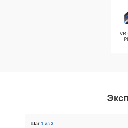
VR 
Pl
Эксп
Шаг
1 из 3