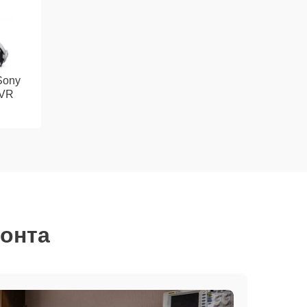
Sony
 VR
монта